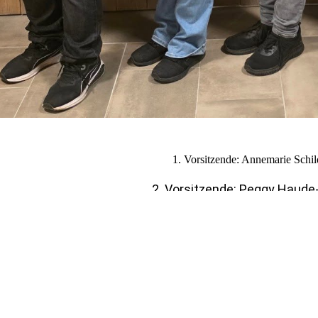
1. Vorsitzende: Annemarie Schil
2 .Vorsitzende: Peggy Haude
Kassenwartin: Corinna Sk
Beisitzer: Lars Knabe
Schriftführerin: Vanessa G