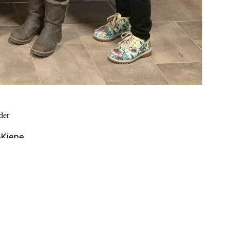
der
-Kiepe
iebe
reve